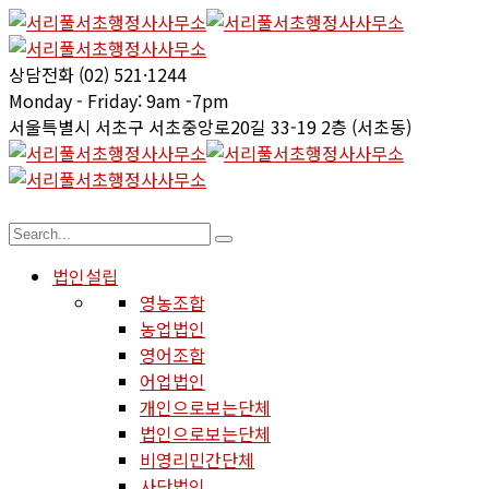
상담전화
(02) 521·1244
Monday - Friday:
9am -7pm
서울특별시 서초구
서초중앙로20길 33-19 2층 (서초동)
법인설립
영농조합
농업법인
영어조합
어업법인
개인으로보는단체
법인으로보는단체
비영리민간단체
사단법인