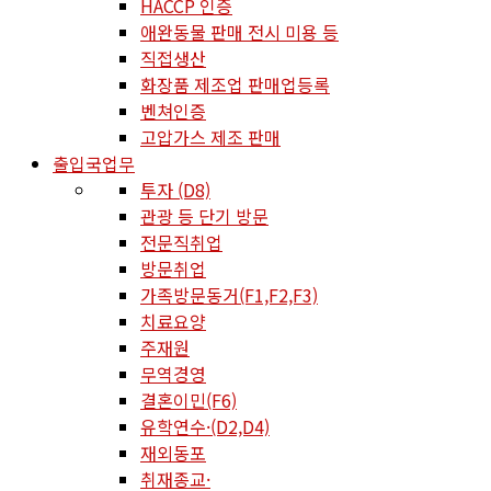
HACCP 인증
애완동물 판매 전시 미용 등
직접생산
화장품 제조업 판매업등록
벤쳐인증
고압가스 제조 판매
출입국업무
투자 (D8)
관광 등 단기 방문
전문직취업
방문취업
가족방문동거(F1,F2,F3)
치료요양
주재원
무역경영
결혼이민(F6)
유학연수·(D2,D4)
재외동포
취재종교·