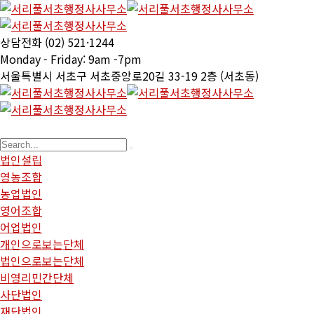
상담전화
(02) 521·1244
Monday - Friday:
9am -7pm
서울특별시 서초구
서초중앙로20길 33-19 2층 (서초동)
법인설립
영농조합
농업법인
영어조합
어업법인
개인으로보는단체
법인으로보는단체
비영리민간단체
사단법인
재단법인