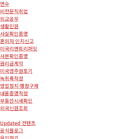
연수
비전문직취업
외교공무
생활민원
사실확인증명
혼외자 인지신고
미국리엔트리퍼밋
사본확인증명
권리금계약
미국영주권포기
녹취록작성
영업정지·행정구제
내용증명작성
부동산시세확인
외국신원조회
Updated 컨텐츠
공식블로그
문의하기