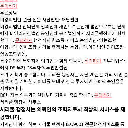
문의하기
무료상담
비영리법인 설립 전문
사단법인· 재단법인
비영리법인·임의단체
임의단체 개인으보는단체 법인으로보는 단체
에서 비영리민간법인 공인단체 공익법인까지 서리풀행정사가 함께
합니다.
문의하기
행정사의 원스톱 서비스
농업법인· 영농조합
어업법인· 영어조합
서리풀 행정사는 농업법인.어업법인·영어조합·
영농조합법인,
특수법인에 특화하여 의뢰인과 함께 합니다.
문의하기
외투기업설립
에서 D8 투자
D8투자·외투법인설립
초기 기획이 중요합니다.
서리풀 행정사는 지난 20년간 해외 이민 송
출 경험을 기반한 데이터를 토데로 한국 투자이민 100% 승인율을
자랑합니다.
D8비자는 외투기업설립부터 기획이 중요 합니다.
문의하기
서리풀 행정사 사무소
서리풀
행정사는
의뢰인의
조력자로서
최상의
서비스를
제
공합니다.
세계인이 함게 하는 서리풀 행정사 ISO9001 전문행정서비스를 통