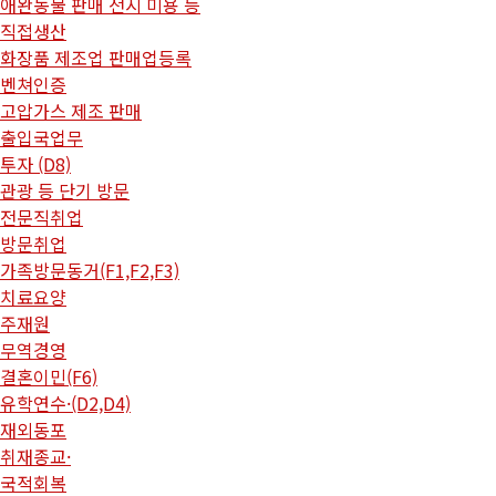
애완동물 판매 전시 미용 등
직접생산
화장품 제조업 판매업등록
벤쳐인증
고압가스 제조 판매
출입국업무
투자 (D8)
관광 등 단기 방문
전문직취업
방문취업
가족방문동거(F1,F2,F3)
치료요양
주재원
무역경영
결혼이민(F6)
유학연수·(D2,D4)
재외동포
취재종교·
국적회복