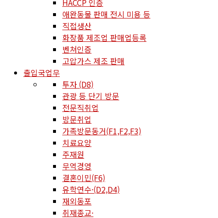
HACCP 인증
애완동물 판매 전시 미용 등
직접생산
화장품 제조업 판매업등록
벤쳐인증
고압가스 제조 판매
출입국업무
투자 (D8)
관광 등 단기 방문
전문직취업
방문취업
가족방문동거(F1,F2,F3)
치료요양
주재원
무역경영
결혼이민(F6)
유학연수·(D2,D4)
재외동포
취재종교·