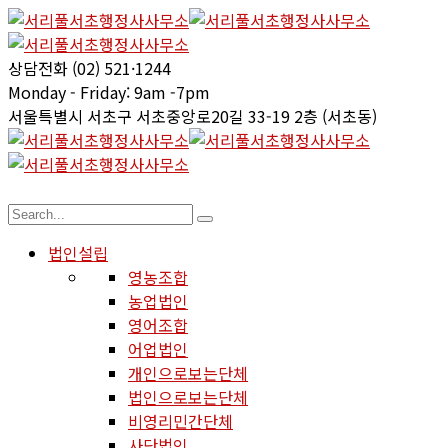
상담전화
(02) 521·1244
Monday - Friday:
9am -7pm
서울특별시 서초구
서초중앙로20길 33-19 2층 (서초동)
법인설립
영농조합
농업법인
영어조합
어업법인
개인으로보는단체
법인으로보는단체
비영리민간단체
사단법인