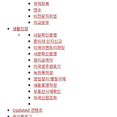
국적회복
연수
비전문직취업
외교공무
생활민원
사실확인증명
혼외자 인지신고
미국리엔트리퍼밋
사본확인증명
권리금계약
미국영주권포기
녹취록작성
영업정지·행정구제
내용증명작성
부동산시세확인
외국신원조회
Updated 컨텐츠
공식블로그