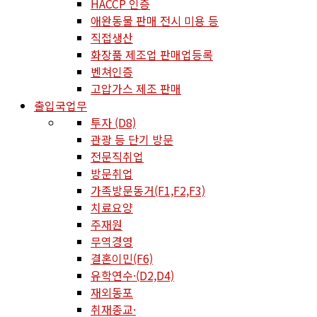
HACCP 인증
애완동물 판매 전시 미용 등
직접생산
화장품 제조업 판매업등록
벤쳐인증
고압가스 제조 판매
출입국업무
투자 (D8)
관광 등 단기 방문
전문직취업
방문취업
가족방문동거(F1,F2,F3)
치료요양
주재원
무역경영
결혼이민(F6)
유학연수·(D2,D4)
재외동포
취재종교·