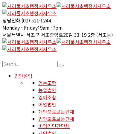
상담전화
(02) 521·1244
Monday - Friday:
9am -7pm
서울특별시 서초구
서초중앙로20길 33-19 2층 (서초동)
법인설립
영농조합
농업법인
영어조합
어업법인
개인으로보는단체
법인으로보는단체
비영리민간단체
사단법인