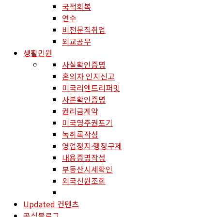
국적회복
연수
비전문직취업
외교공무
생활민원
사실확인증명
혼외자 인지신고
미국리엔트리퍼밋
사본확인증명
권리금계약
미국영주권포기
녹취록작성
영업정지·행정구제
내용증명작성
부동산시세확인
외국신원조회
Updated 컨텐츠
공식블로그