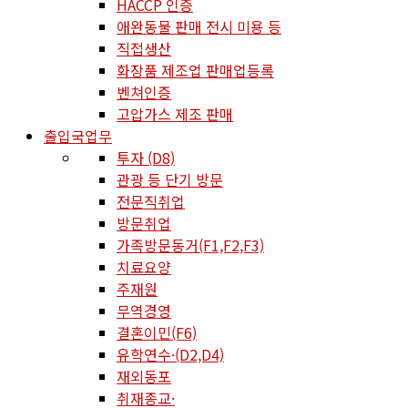
HACCP 인증
애완동물 판매 전시 미용 등
직접생산
화장품 제조업 판매업등록
벤쳐인증
고압가스 제조 판매
출입국업무
투자 (D8)
관광 등 단기 방문
전문직취업
방문취업
가족방문동거(F1,F2,F3)
치료요양
주재원
무역경영
결혼이민(F6)
유학연수·(D2,D4)
재외동포
취재종교·