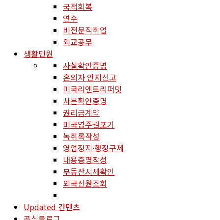
국적회복
연수
비전문직취업
외교공무
생활민원
사실확인증명
혼외자 인지신고
미국리엔트리퍼밋
사본확인증명
권리금계약
미국영주권포기
녹취록작성
영업정지·행정구제
내용증명작성
부동산시세확인
외국신원조회
Updated 컨텐츠
공식블로그