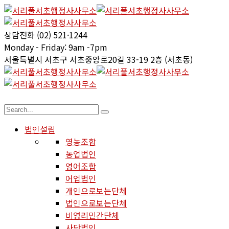
상담전화
(02) 521·1244
Monday - Friday:
9am -7pm
서울특별시 서초구
서초중앙로20길 33-19 2층 (서초동)
법인설립
영농조합
농업법인
영어조합
어업법인
개인으로보는단체
법인으로보는단체
비영리민간단체
사단법인